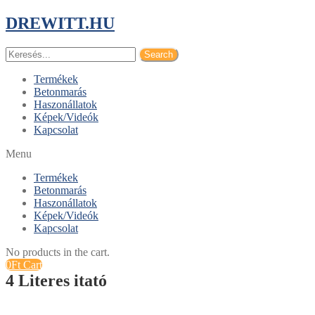
DREWITT.HU
Search
Termékek
Betonmarás
Haszonállatok
Képek/Videók
Kapcsolat
Menu
Termékek
Betonmarás
Haszonállatok
Képek/Videók
Kapcsolat
No products in the cart.
0
Ft
Cart
4 Literes itató