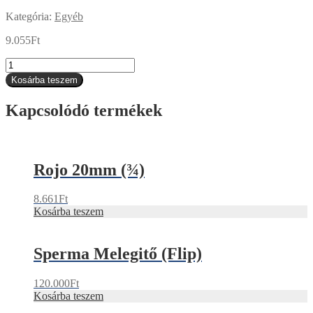
Kategória:
Egyéb
9.055
Ft
4
Literes
Kosárba teszem
itató
mennyiség
Kapcsolódó termékek
Rojo 20mm (¾)
8.661
Ft
Kosárba teszem
Sperma Melegitő (Flip)
120.000
Ft
Kosárba teszem